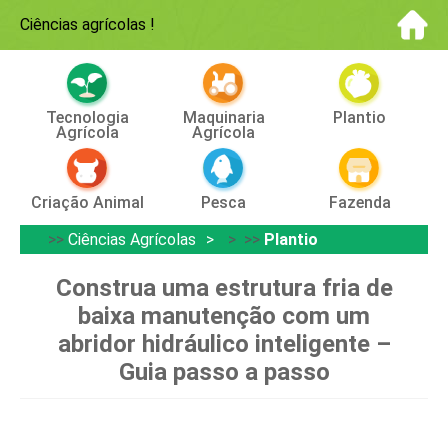
Ciências agrícolas
!
Tecnologia
Maquinaria
Plantio
Agrícola
Agrícola
Criação Animal
Pesca
Fazenda
>>
Ciências Agrícolas
> >>
Plantio
Construa uma estrutura fria de
baixa manutenção com um
abridor hidráulico inteligente –
Guia passo a passo