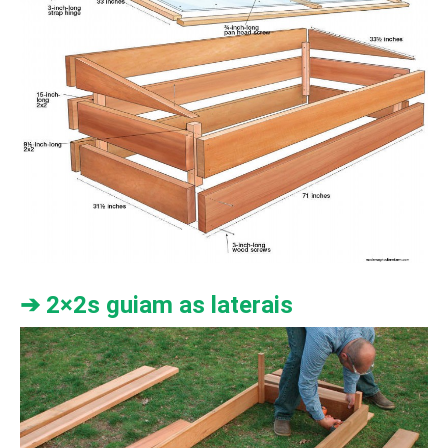
➔ 2×2s guiam as laterais