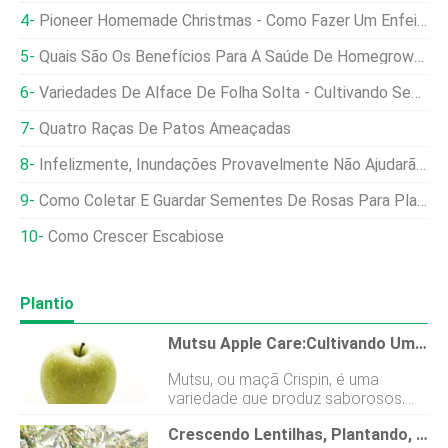
Pioneer Homemade Christmas - Como Fazer Um Enfeite Perene
Quais São Os Benefícios Para A Saúde De Homegrown Collard Greens?
Variedades De Alface De Folha Solta - Cultivando Seus Próprios Verdes
Quatro Raças De Patos Ameaçadas
Infelizmente, Inundações Provavelmente Não Ajudarão A Agricultura No Combate Às Secas
Como Coletar E Guardar Sementes De Rosas Para Plantar
Como Crescer Escabiose
Plantio
Mutsu Apple Care:Cultivando Uma Macieira Crispin
Mutsu, ou maçã Crispin, é uma
variedade que produz saborosos,
frutas amarelas que podem ser
Crescendo Lentilhas, Plantando, Cuidado, Técnicas De Colheita
consumidas frescas ou cozidas. A