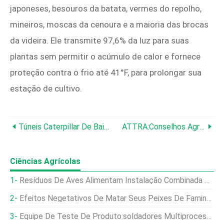
japoneses, besouros da batata, vermes do repolho,
mineiros, moscas da cenoura e a maioria das brocas
da videira. Ele transmite 97,6% da luz para suas
plantas sem permitir o acúmulo de calor e fornece
proteção contra o frio até 41°F, para prolongar sua
estação de cultivo.
Túneis Caterpillar De Baixo Custo:uma Solução Comprovada E Versátil Para Extensão De Temporada
ATTRA:Conselhos Agrícolas Confiáveis E Práticas Sustentáveis
Ciências Agrícolas
Resíduos De Aves Alimentam Instalação Combinada De Biofertilizante-Biogás
Efeitos Negetativos De Matar Seus Peixes De Faminto
Equipe De Teste De Produto:soldadores Multiprocessos