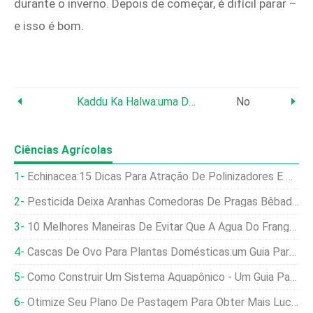
durante o inverno. Depois de começar, é difícil parar –
e isso é bom.
Kaddu Ka Halwa:uma Delícia Doce Clássica De Abóbora
No
Ciências Agrícolas
Echinacea:15 Dicas Para Atração De Polinizadores E Cores Vibrantes De Jardim
Pesticida Deixa Aranhas Comedoras De Pragas Bêbadas Perigosamente
10 Melhores Maneiras De Evitar Que A Água Do Frango Congele
Cascas De Ovo Para Plantas Domésticas:um Guia Para Benefícios De Cálcio E Minerais
Como Construir Um Sistema Aquapônico - Um Guia Para Iniciantes
Otimize Seu Plano De Pastagem Para Obter Mais Lucro