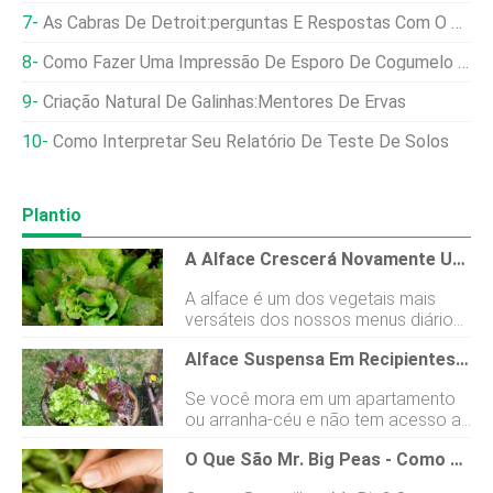
As Cabras De Detroit:perguntas E Respostas Com O Agricultor Urbano Bilionário Mark Spitznagel
Como Fazer Uma Impressão De Esporo De Cogumelo Passo A Passo
Criação Natural De Galinhas:Mentores De Ervas
Como Interpretar Seu Relatório De Teste De Solos
Plantio
A Alface Crescerá Novamente Uma Vez Cortada? 3 Maneiras De Colher Alface
A alface é um dos vegetais mais
versáteis dos nossos menus diários
– é difícil imaginar uma refeição sem
Alface Suspensa Em Recipientes:como Fazer Uma Cesta De Alface Suspensa
uma salada a acompanhar. Então,
como podemos garantir um
Se você mora em um apartamento
suprimento contínuo dessas lindas
ou arranha-céu e não tem acesso a
folhas verdes? A alface se regenera
uma área de jardinagem, você pode
após a colheita e, em caso
O Que São Mr. Big Peas - Como Cultivar Mr. Big Peas Em Jardins
pensar que sua única opção para
afirmativo, por quanto tempo
obter alface fresca no mercado
continua cultivando? Este artigo