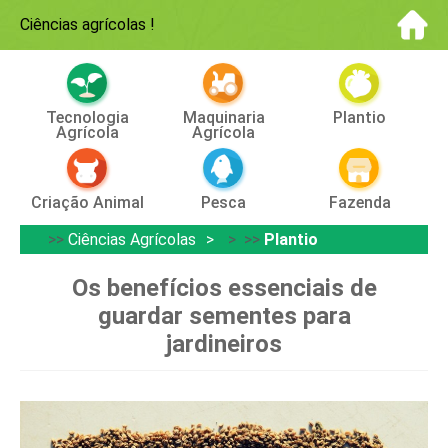
Ciências agrícolas
!
Tecnologia
Maquinaria
Plantio
Agrícola
Agrícola
Criação Animal
Pesca
Fazenda
>>
Ciências Agrícolas
> >>
Plantio
Os benefícios essenciais de
guardar sementes para
jardineiros