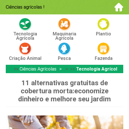
Ciências agrícolas
!
Tecnologia
Maquinaria
Plantio
Agrícola
Agrícola
Criação Animal
Pesca
Fazenda
>>
Ciências Agrícolas
> >>
Tecnologia Agrícola
11 alternativas gratuitas de
cobertura morta:economize
dinheiro e melhore seu jardim