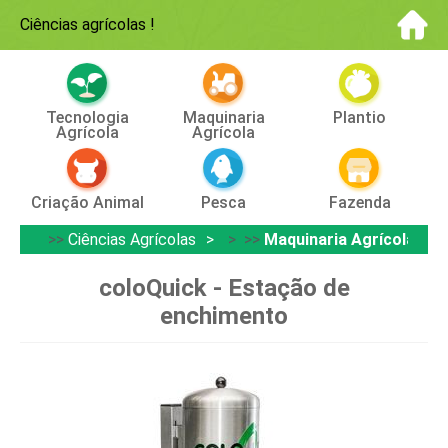
Ciências agrícolas
!
Tecnologia
Maquinaria
Plantio
Agrícola
Agrícola
Criação Animal
Pesca
Fazenda
>>
Ciências Agrícolas
> >>
Maquinaria Agrícola
coloQuick - Estação de
enchimento