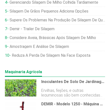
Gerenciando Silagem De Milho Colhida Tardiamente
Silagem De Grãos Pequenos Adiciona Opções
Supere Os Problemas Na Produção De Silagem De Qualidade
Demir - Trailer De Silagem
Considere Aveia, Brássicas Após Silagem De Milho
Amostragem E Análise De Silagem
Reduza A Perda De Silagem Na Face Exposta
Maquinaria Agrícola
Inoculantes De Solo De Jardinagem Orgânicos - Benefícios Do Uso De Um Inoculante De Leguminosa
Ervilhas, feijões, e outras
leguminosas são bem conhecidas
por ajudar a fixar o nitrogênio no
DEMIR - Modelo 1250 - Máquina Picadora Independente De Linha De Silagem De Milho Milho
solo. Isso não apenas ajuda as
ervilhas e o feijão a crescer, mas