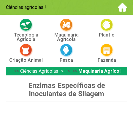
Ciências agrícolas
!
Tecnologia
Maquinaria
Plantio
Agrícola
Agrícola
Criação Animal
Pesca
Fazenda
>>
Ciências Agrícolas
> >>
Maquinaria Agrícola
Enzimas Específicas de
Inoculantes de Silagem