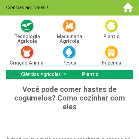
Ciências agrícolas
!
Tecnologia
Maquinaria
Plantio
Agrícola
Agrícola
Criação Animal
Pesca
Fazenda
>>
Ciências Agrícolas
> >>
Plantio
Você pode comer hastes de
cogumelos? Como cozinhar com
eles