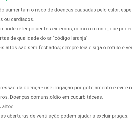
tado aumentam o risco de doenças causadas pelo calor, espe
s ou cardíacos.
ido pode reter poluentes externos, como o ozônio, que pode
rtas de qualidade do ar “código laranja”.
s altos são semifechados; sempre leia e siga o rótulo e ven
ressão da doença - use irrigação por gotejamento e evite r
aros. Doenças comuns:oídio em cucurbitáceas.
 altos
as aberturas de ventilação podem ajudar a excluir pragas.