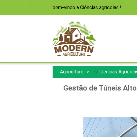
bem-vindo a
Ciências agrícolas
!
Agriculture
>>
Ciências Agrícola
Gestão de Túneis Alt