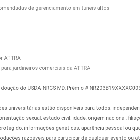
ecomendadas de gerenciamento em túneis altos
por ATTRA
para jardineiros comerciais da ATTRA
 uma doação do USDA‑NRCS MD, Prêmio # NR203B19XXXXC00
es universitárias estão disponíveis para todos, independen
entação sexual, estado civil, idade, origem nacional, filiaçã
o protegido, informações genéticas, aparência pessoal ou qu
odações razoáveis ​​para participar de qualquer evento ou a