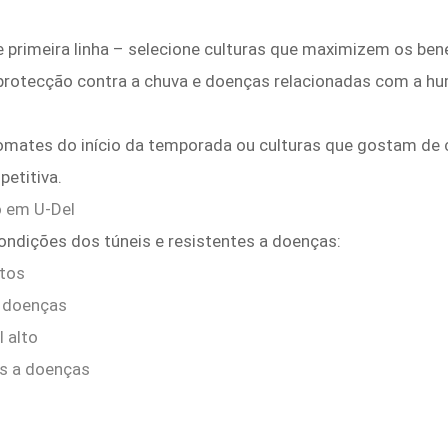
 primeira linha – selecione culturas que maximizem os bene
 protecção contra a chuva e doenças relacionadas com a h
mates do início da temporada ou culturas que gostam de c
etitiva.
o em U‑Del
ondições dos túneis e resistentes a doenças:
ltos
a doenças
 alto
es a doenças