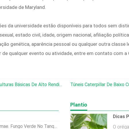
ersidade de Maryland.
ões da universidade estão disponíveis para todos sem distin
ual, estado civil, idade, origem nacional, afiliação política
ação genética, aparência pessoal ou qualquer outra classe 
ar de qualquer evento ou atividade, entre em contato com a
Southern Exposure Seed Exchange:culturas Básicas De Alto Rendimento Com Curadoria De Especialistas Para Os Modernos Victory Gardens
Túneis Caterpillar De Baixo Custo:uma Solu
Plantio
ngo Verde No Tanque De Camarão.
O oréga