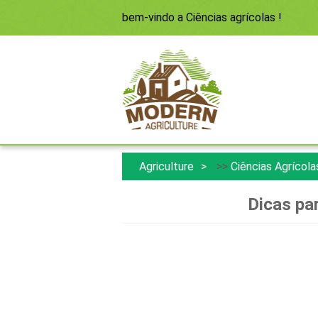
bem-vindo a
Ciências agrícolas
!
Agriculture
>>
Ciências Agrícola
Dicas pa