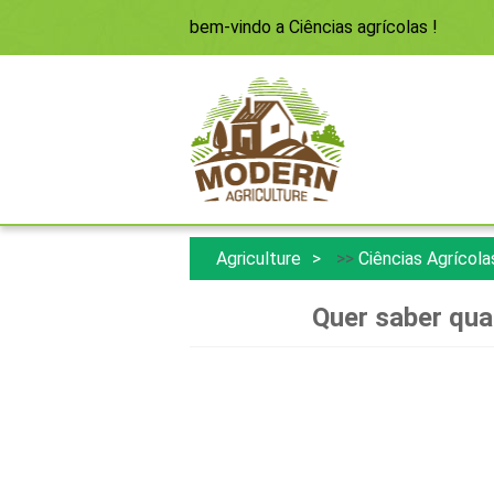
bem-vindo a
Ciências agrícolas
!
Agriculture
>>
Ciências Agrícola
Quer saber qua