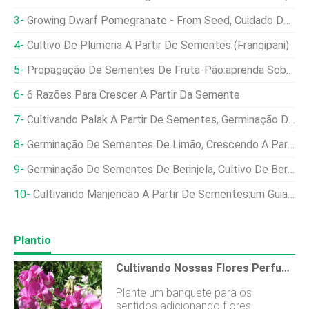
Growing Dwarf Pomegranate - From Seed, Cuidado De Inverno
Cultivo De Plumeria A Partir De Sementes (Frangipani)
Propagação De Sementes De Fruta-Pão:aprenda Sobre O Cultivo De Fruta-Pão A Partir De Sementes
6 Razões Para Crescer A Partir Da Semente
Cultivando Palak A Partir De Sementes, Germinação De Sementes De Espinafre
Germinação De Sementes De Limão, Crescendo A Partir De Semente (Citrus)
Germinação De Sementes De Berinjela, Cultivo De Berinjela A Partir De Sementes
Cultivando Manjericão A Partir De Sementes:um Guia Passo A Passo
Plantio
Cultivando Nossas Flores Perfumadas Favoritas
Plante um banquete para os
sentidos adicionando flores