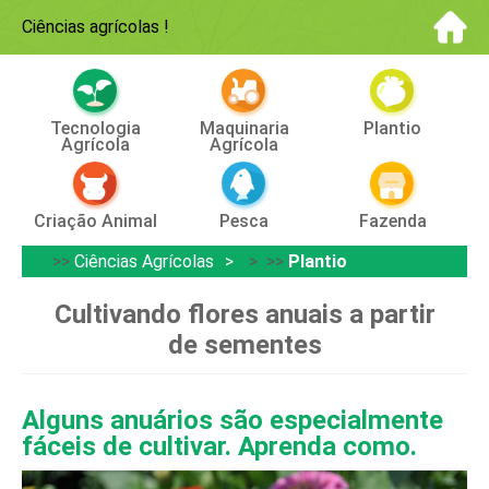
Ciências agrícolas
!
Tecnologia
Maquinaria
Plantio
Agrícola
Agrícola
Criação Animal
Pesca
Fazenda
>>
Ciências Agrícolas
> >>
Plantio
Cultivando flores anuais a partir
de sementes
Alguns anuários são especialmente
fáceis de cultivar. Aprenda como.