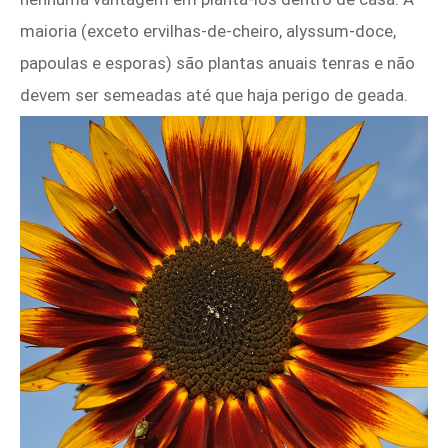
maioria (exceto ervilhas-de-cheiro, alyssum-doce,
papoulas e esporas) são plantas anuais tenras e não
devem ser semeadas até que haja perigo de geada.