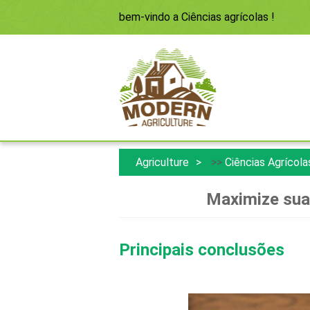
bem-vindo a
Ciências agrícolas
!
Agriculture
>>
Ciências Agrícola
Maximize sua
Principais conclusões