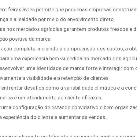
m feiras livres permite que pequenas empresas construa
ança e a lealdade por meio do envolvimento direto.
as nos mercados agrícolas garantem produtos frescos e de 
ão positiva da marca.
ração completa, incluindo a compreensão dos custos, a obt
l para uma experiência bem-sucedida no mercado dos agricu
esenvolver uma identidade de marca forte e interagir com o
ivamente a visibilidade e a retenção de clientes.
enfrentar desafios como a variabilidade climática e a conco
arca e um atendimento ao cliente eficazes.
e:uma configuração de estande convidativo e bem organiz
a experiência do cliente e aumentar as vendas.
m empreendimento gratificante que conecta você à sua com