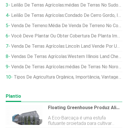
Leilão De Terras Agrícolas:médias De Terras No Sudoeste De Minnesota US $ 6, 900 Por Acre
Leilão De Terras Agrícolas:Condado De Cerro Gordo, Iowa, Terreno Traz $ 7, 760 Por Acre
Venda De Terreno:Média De Venda De Terreno No Condado De Hancock $ 8, 200 Por Acre
Você Deve Plantar Ou Obter Cobertura De Planta Impedida?
Venda De Terras Agrícolas:Lincoln Land Vende Por US $ 10, 000 Por Acre
Vendas De Terras Agrícolas:Western Illinois Land Chega A US $ 10, 100 Por Acre
Venda De Terras Agrícolas:médias De Terras No Noroeste De Iowa US $ 14, 300 Por Acre
Tipos De Agricultura Orgânica, Importância, Vantagens E Benefícios
Plantio
Floating Greenhouse Produz Alimentos Orgânicos Com Energia Limpa
A Eco-Barcaça é uma estufa
flutuante projetada para cultivar