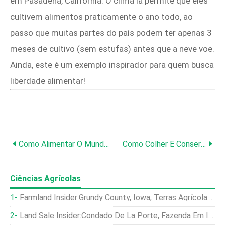
em Pasadena, Califórnia. O clima lá permite que eles
cultivem alimentos praticamente o ano todo, ao
passo que muitas partes do país podem ter apenas 3
meses de cultivo (sem estufas) antes que a neve voe.
Ainda, este é um exemplo inspirador para quem busca
liberdade alimentar!
Como Alimentar O Mundo:cultivar Alimentos, Não Gramados!
Como Colher E Conservar Cebolas Verdes
Ciências Agrícolas
Farmland Insider:Grundy County, Iowa, Terras Agrícolas Rendem $ 22, 600 Por Acre
Land Sale Insider:Condado De La Porte, Fazenda Em Indiana Custa Em Média US $ 7, 600 Por Acre