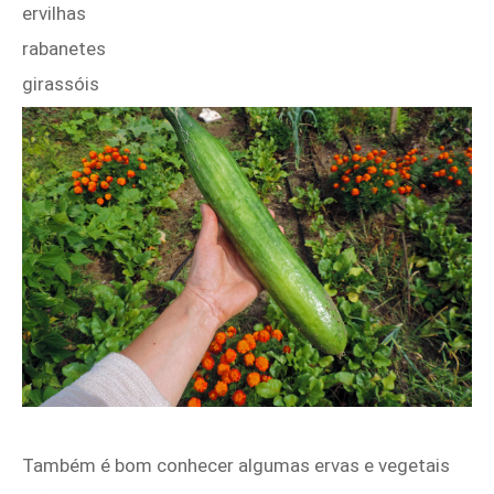
ervilhas
rabanetes
girassóis
Também é bom conhecer algumas ervas e vegetais