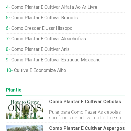
Como Plantar E Cultivar Alfafa Ao Ar Livre
Como Plantar E Cultivar Brócolis
Como Crescer E Usar Hissopo
Como Plantar E Cultivar Alcachofras
Como Plantar E Cultivar Anis
Como Plantar E Cultivar Estragão Mexicano
Cultive E Economize Alho
Plantio
Como Plantar E Cultivar Cebolas
Pular para Como Fazer As cebolas
são fáceis de cultivar na horta e são
um intensificador de sabor perfeito
Como Plantar E Cultivar Aspargos
para receitas cruas e cozidas. Os