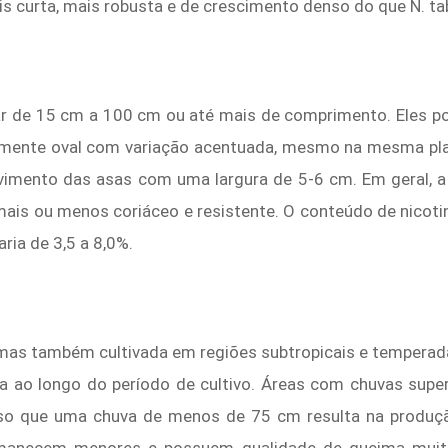
ais curta, mais robusta e de crescimento denso do que N. t
r de 15 cm a 100 cm ou até mais de comprimento. Eles po
amente oval com variação acentuada, mesmo na mesma plant
lvimento das asas com uma largura de 5-6 cm. Em geral, a
é mais ou menos coriáceo e resistente. O conteúdo de nicoti
aria de 3,5 a 8,0%.
, mas também cultivada em regiões subtropicais e tempera
a ao longo do período de cultivo. Áreas com chuvas sup
sso que uma chuva de menos de 75 cm resulta na produçã