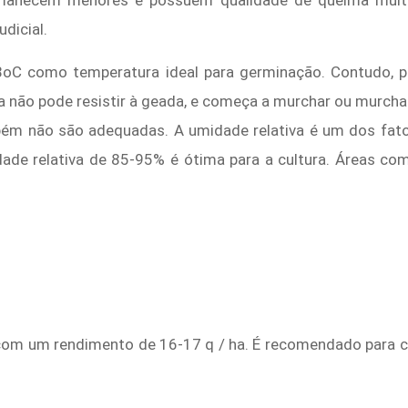
ermanecem menores e possuem qualidade de queima mui
dicial.
28oC como temperatura ideal para germinação. Contudo,
ta não pode resistir à geada, e começa a murchar ou murch
m não são adequadas. A umidade relativa é um dos fato
dade relativa de 85-95% é ótima para a cultura. Áreas c
com um rendimento de 16-17 q / ha. É recomendado para cu