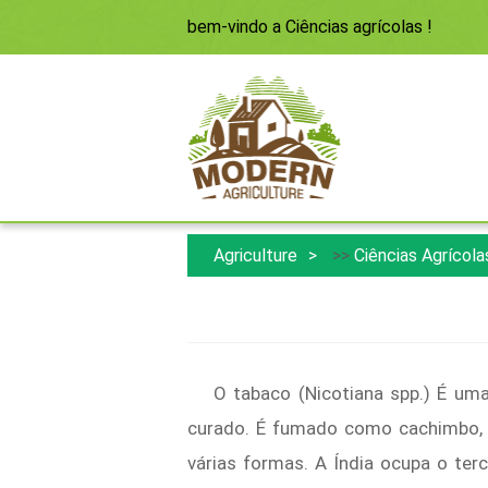
bem-vindo a
Ciências agrícolas
!
Agriculture
>>
Ciências Agrícola
O tabaco (Nicotiana spp.) É uma
curado. É fumado como cachimbo, 
várias formas. A Índia ocupa o te