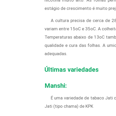
nicotina muito alto. As folhas p
estágio de crescimento é muito preju
A cultura precisa de cerca de 
variam entre 15oC e 35oC. A colhei
Temperaturas abaixo de 13oC també
qualidade e cura das folhas. A umi
adequadas.
Últimas variedades
Manshi:
É uma variedade de tabaco Jati 
Jati (tipo chama) de KPK